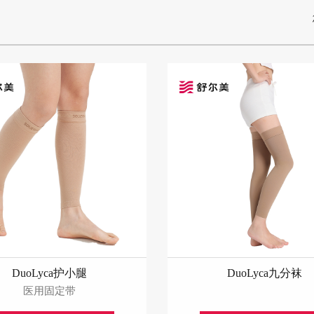
DuoLyca护小腿
DuoLyca九分袜
医用固定带